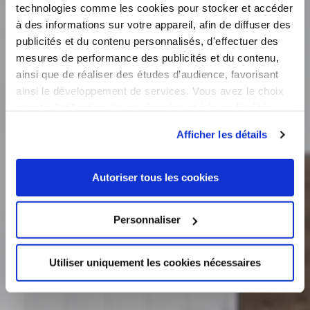
technologies comme les cookies pour stocker et accéder
à des informations sur votre appareil, afin de diffuser des
Nos réalisations
publicités et du contenu personnalisés, d'effectuer des
mesures de performance des publicités et du contenu,
ainsi que de réaliser des études d’audience, favorisant
ainsi le développement de services. Vous avez le choix
L’ensemble de nos réalisations, disponible
quant à l'utilisation de vos données et à leurs finalités.
sous forme de galerie. C’est à découvrir
Vous pouvez modifier ou retirer votre consentement à
(ou à redécouvrir)
Afficher les détails
tout moment en consultant la Déclaration relative aux
cookies ou en cliquant sur l'icône de confidentialité.
Autoriser tous les cookies
Si vous le permettez, nous aimerions également :
Collecter des informations sur votre localisation
Personnaliser
géographique qui peuvent être précises à plusieurs
mètres près
Identifier votre appareil en l'analysant activement
Utiliser uniquement les cookies nécessaires
pour en relever les caractéristiques spécifiques
(empreintes digitales).