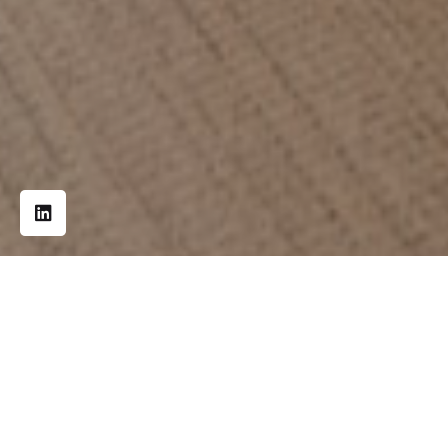
Stylia est en mesure d’étudier l’ensemble de
votre
projet
en fonction de
VOS besoins
.
Mobilier
de
collaboration
, de
direction
, de
réunion
ou
flex-office
,
consulter tous les
projets
mener par Stylia !